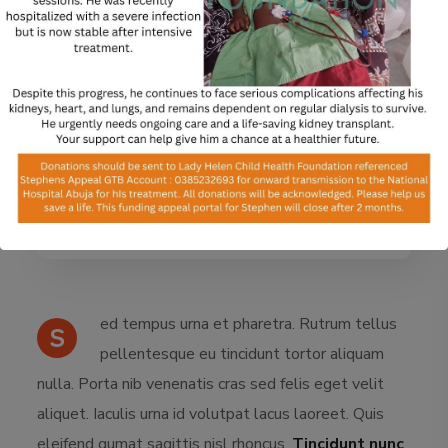
Client:
Date:
WebGeniusLab
June 12, 2020
Categories:
Tags:
Charity
Charity
, Care
ed tempus urna et pharetra. Rutrum tellus
S
pellentesque eu tincidunt tortor aliquam
nulla. Porta nib venenatis cras sed felis eget velit
aliquet. Iaculis urna id volutpat lacus laoreet. Quis
eleifend qumat sagittis nisl rhoncus.
Tincidunt nunc